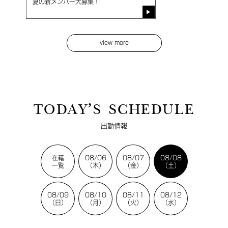
夏の新メンバー大募集！
view more
TODAY’S SCHEDULE
出勤情報
在籍
08/06
08/07
08/08
一覧
（木）
（金）
（土）
08/09
08/10
08/11
08/12
（日）
（月）
（火）
（水）